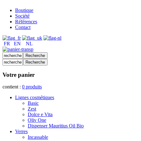
Boutique
Société
Références
Contact
FR
EN
NL
Votre panier
contient :
0
produits
Lignes cosmétiques
Basic
Zest
Dolce e Vita
Oliv One
Dispenser Mauritius Oil Bio
Verres
Incassable